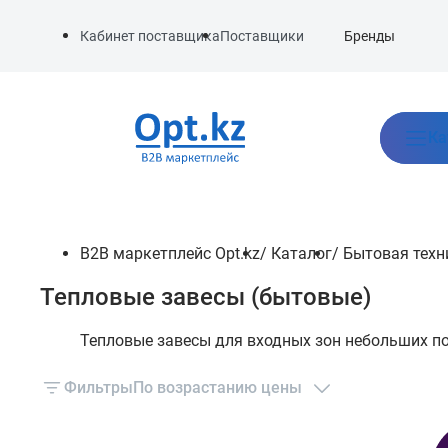
Бренды
Кабинет поставщика
Поставщики
Ка
B2B маркетплейс Opt.kz
/
Каталог
/
Бытовая техн
Тепловые завесы (бытовые)
Тепловые завесы для входных зон небольших п
Фильтры
По возрастанию цены