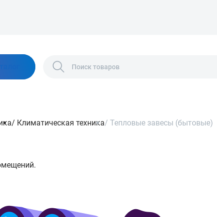
талог
ика
/
Климатическая техника
/
Тепловые завесы (бытовые)
омещений.