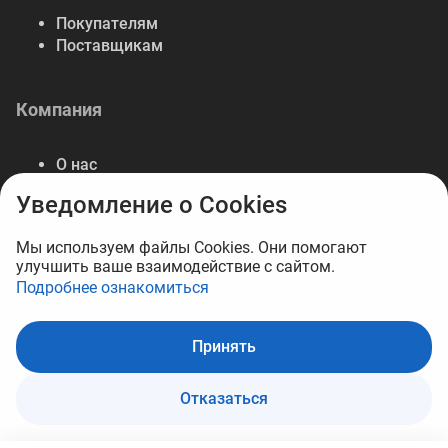
Покупателям
Поставщикам
Компания
О нас
Контакты
Уведомление о Cookies
Реквизиты
Мы используем файлы Cookies. Они помогают
улучшить ваше взаимодействие с сайтом.
Подробнее ознакомиться
© 2026 B2B маркетплейс Opt.kz
Принять
В корзину
Отказаться