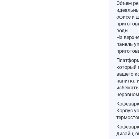
Объем рез
идеальны
офисе и 
приготов
воды.
На верхн
панель у
приготови
Платформ
который 
вашего к
напитка и
избежать 
неравном
Кофеварк
Корпус у
термосто
Кофеварк
дизайн, 