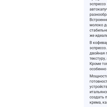
эспрессо 
автокапу
разнообр
Встроенн
молоко д
стабильн
же идеал
В кофева
эспрессо.
двойная 
текстуру,
Кроме тог
особенно 
Мощности
готовнос
устройст
итальянс
создать 
крема, ка