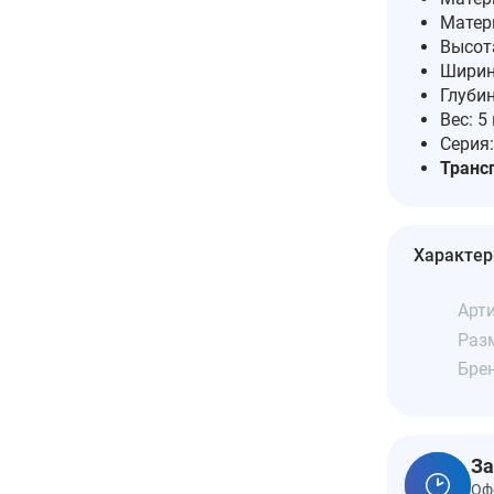
Матер
Высот
Ширин
Глубин
Вес: 5 
Серия
Трансп
Характер
Арти
Разм
Бре
За
Оф