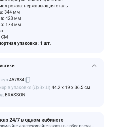
иал рожка: нержавеющая сталь
а: 344 мм
а: 428 мм
а: 178 мм
кг
: CM
ортная упаковка: 1 шт.
истики
кул:
457884
ер в упаковке (ДхВхШ):
44.2 x 19 x 36.5 см
нд:
BRASSON
каз 24/7 в одном кабинете
ормляйте и отслеживайте заказы в любое время —