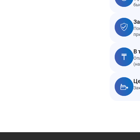
бы
За
По
пр
В 
Оп
(н
Це
За