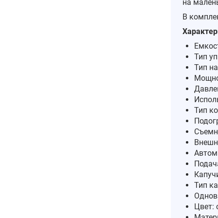
на мален
В компле
Характер
Емкост
Тип у
Тип на
Мощно
Давлен
Испол
Тип к
Подог
Съемн
Внешн
Автом
Подач
Капуч
Тип к
Однов
Цвет:
Матер