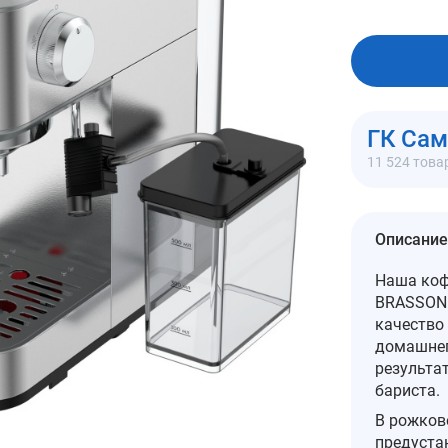
В корзи
ГК Са
11 524 това
Описание
Наша коф
BRASSON 
качество
домашнег
результа
бариста.
В рожков
предуста