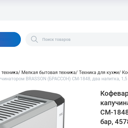
талог
 техника
/
Мелкая бытовая техника
/
Техника для кухни
/
Ко
инатором BRASSON (БРАССОН) CM-1848, два напитка, 1,5 л,
Кофевар
капучин
CM-1848,
бар, 45