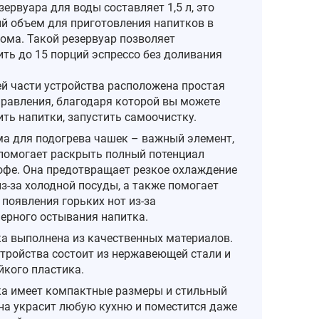
ервуара для воды составляет 1,5 л, это
й объем для приготовления напитков в
дома. Такой резервуар позволяет
ить до 15 порций эспрессо без доливания
ей части устройства расположена простая
правления, благодаря которой вы можете
ть напитки, запустить самоочистку.
а для подогрева чашек – важный элемент,
помогает раскрыть полный потенциал
офе. Она предотвращает резкое охлаждение
з-за холодной посуды, а также помогает
появления горьких нот из-за
ерного остывания напитка.
а выполнена из качественных материалов.
стройства состоит из нержавеющей стали и
йкого пластика.
а имеет компактные размеры и стильный
она украсит любую кухню и поместится даже