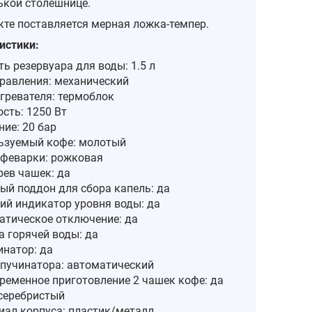
ькой столешнице.
кте поставляется мерная ложка-темпер.
истики:
ь резервуара для воды: 1.5 л
правления: механический
гревателя: термоблок
сть: 1250 Вт
ие: 20 бар
ьзуемый кофе: молотый
офеварки: рожковая
рев чашек: да
ый поддон для сбора капель: да
ий индикатор уровня воды: да
атическое отключение: да
а горячей воды: да
инатор: да
апучинатора: автоматический
ременное приготовление 2 чашек кофе: да
 серебристый
иал корпуса: пластик/металл