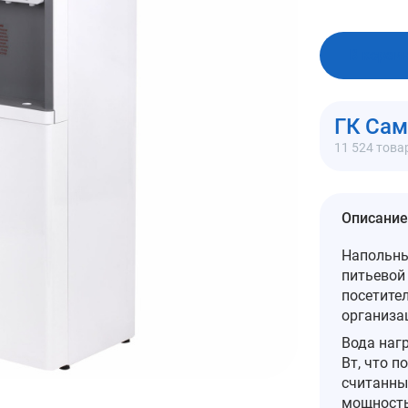
В корзи
ГК Са
11 524 това
Описание
Напольны
питьевой
посетител
организа
Вода наг
Вт, что п
считанны
мощность