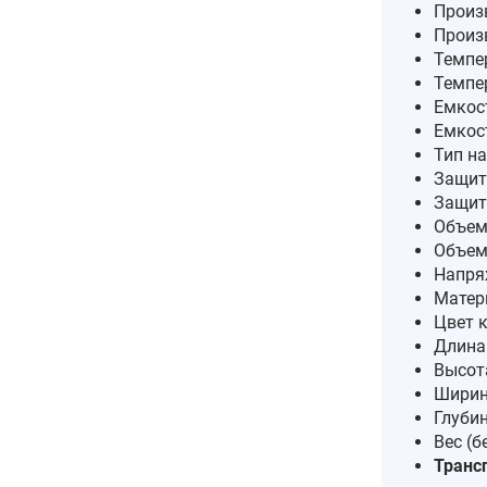
Произв
Произ
Темпе
Темпе
Емкост
Емкост
Тип н
Защита
Защита
Объем
Объем
Напря
Матер
Цвет 
Длина 
Высот
Ширин
Глубин
Вес (б
Трансп