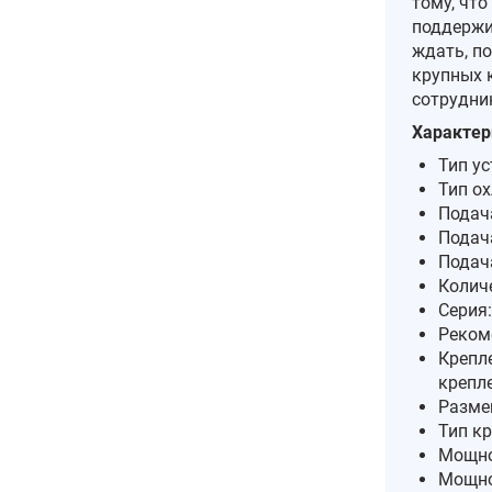
тому, что
поддержи
ждать, по
крупных 
сотрудник
Характер
Тип у
Тип о
Подач
Подач
Подач
Количе
Серия:
Реком
Крепл
крепл
Разме
Тип к
Мощно
Мощно