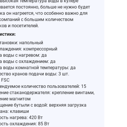
 высокая температура воды в кулере
вается постоянно, больше не нужно будет
ка он нагреется, что особенно важно для
компаний с большим количеством
ов и посетителей.
истики:
становки: напольный
хлаждения: компрессорный
а воды с нагревом: да
а воды с охлаждением: да
а воды комнатной температуры: да
ство кранов подачи воды: 3 шт.
 FSC
ендуемое количество пользователей: 15
ение стаканодержателя: крепление винтами,
ение магнитом
щение бутыли с водой: верхняя загрузка
рана: клавиши
сть нагрева: 420 Вт
сть охлаждения: 85 Вт