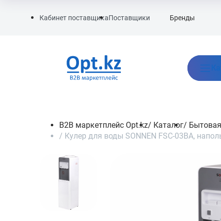
Бренды
Кабинет поставщика
Поставщики
Ка
B2B маркетплейс Opt.kz
/
Каталог
/
Бытовая
/
Кулер для воды SONNEN FSC-03BA, напо