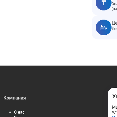
Оп
(н
Це
За
У
Компания
Мы
ул
О нас