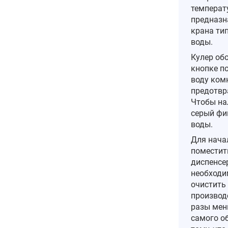
температу
предназн
крана тип
воды.
Кулер об
кнопке п
воду ком
предотвр
Чтобы на
серый фи
воды.
Для нача
поместить
диспенсе
необходи
очистить
производ
разы мен
самого о