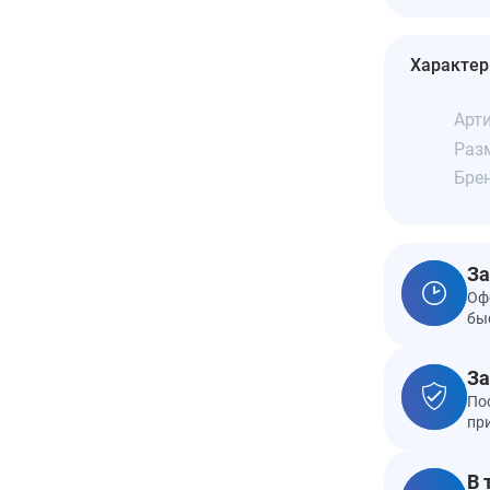
Характер
Арти
Разм
Бре
За
Оф
бы
За
По
пр
В 