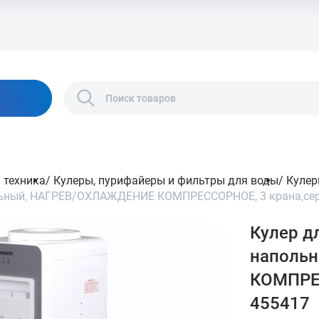
талог
 техника
/
Кулеры, пурифайеры и фильтры для воды
/
Кулер
льный, НАГРЕВ/ОХЛАЖДЕНИЕ КОМПРЕССОРНОЕ, 3 крана,сер
Кулер д
наполь
КОМПРЕС
455417