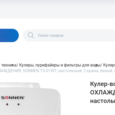
талог
 техника
/
Кулеры, пурифайеры и фильтры для воды
/
Кулер
АЖДЕНИЯ, SONNEN TS-01WT, настольный, 2 крана, белый, 
Кулер-в
ОХЛАЖД
настоль