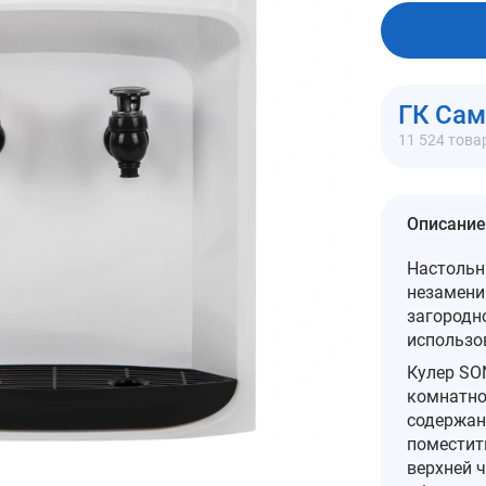
В корзи
ГК Са
11 524 това
Описание
Настольн
незамени
загородн
использо
Кулер SO
комнатно
содержан
поместит
верхней 