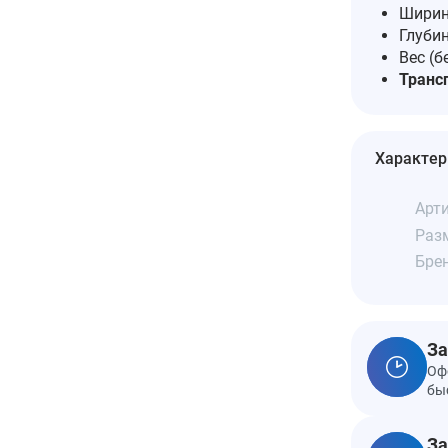
Ширин
Глубин
Вес (б
Трансп
Характер
Арти
Разм
Бре
За
Оф
бы
За