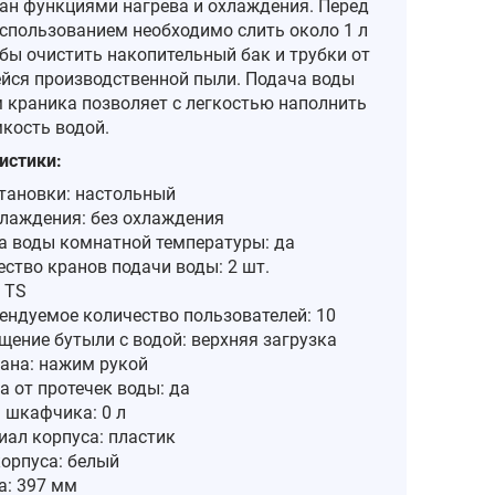
ан функциями нагрева и охлаждения. Перед
спользованием необходимо слить около 1 л
обы очистить накопительный бак и трубки от
йся производственной пыли. Подача воды
 краника позволяет с легкостью наполнить
кость водой.
истики:
становки: настольный
хлаждения: без охлаждения
а воды комнатной температуры: да
ство кранов подачи воды: 2 шт.
 TS
ендуемое количество пользователей: 10
щение бутыли с водой: верхняя загрузка
рана: нажим рукой
 от протечек воды: да
 шкафчика: 0 л
иал корпуса: пластик
корпуса: белый
а: 397 мм