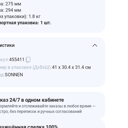
а: 275 мм
а: 294 мм
ез упаковки): 1.8 кг
ортная упаковка: 1 шт.
истики
кул:
455411
ер в упаковке (ДхВхШ):
41 x 30.4 x 31.4 см
нд:
SONNEN
каз 24/7 в одном кабинете
ормляйте и отслеживайте заказы в любое время —
стро, без переписок и ручных согласований
щищённая сделка 100%