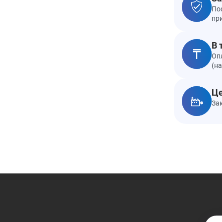
По
пр
В 
Оп
(н
Це
За