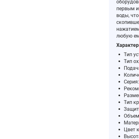
оборудов
первым и
воды, чт
скопивше
нажатием
любую ем
Характер
Тип у
Тип о
Подач
Количе
Серия:
Реком
Разме
Тип к
Защита
Объем
Матер
Цвет 
Высот