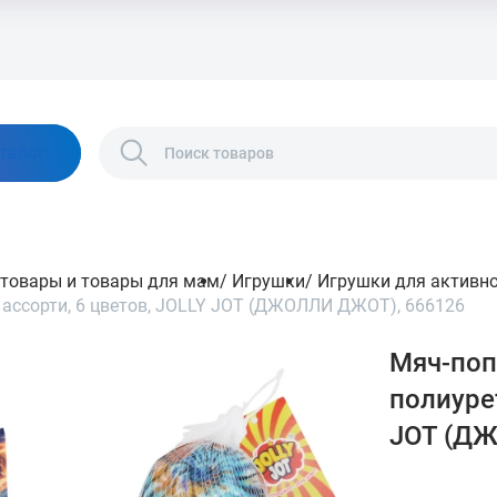
талог
 товары и товары для мам
/
Игрушки
/
Игрушки для активн
 ассорти, 6 цветов, JOLLY JOT (ДЖОЛЛИ ДЖОТ), 666126
Мяч-поп
полиурет
JOT (ДЖ