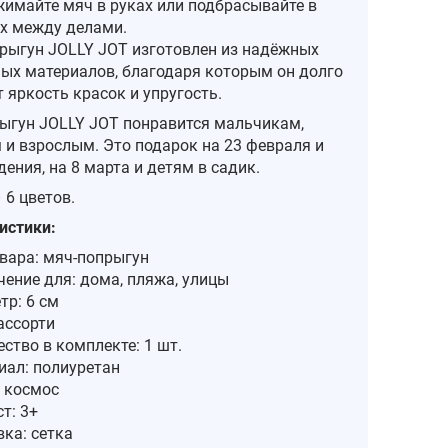
жимайте мяч в руках или подбрасывайте в
х между делами.
прыгун JOLLY JOT изготовлен из надёжных
ых материалов, благодаря которым он долго
 яркость красок и упругость.
ыгун JOLLY JOT понравится мальчикам,
 и взрослым. Это подарок на 23 февраля и
ения, на 8 марта и детям в садик.
 6 цветов.
истики:
овара: мяч-попрыгун
ение для: дома, пляжа, улицы
тр: 6 см
ассорти
ство в комплекте: 1 шт.
иал: полиуретан
: космос
т: 3+
ка: сетка