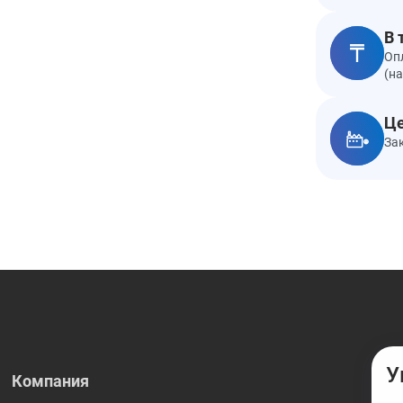
В 
Оп
(н
Це
За
У
Компания