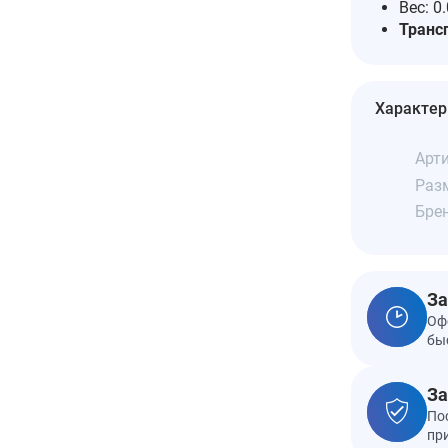
Вес: 0
Транс
Характер
Арти
Разм
Бре
За
Оф
бы
За
По
пр