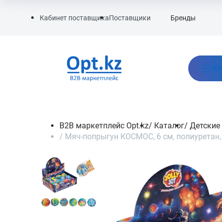
Бренды
Кабинет поставщика
Поставщики
Ка
B2B маркетплейс Opt.kz
/
Каталог
/
Детские
/
Мяч-попрыгун КОСМОС, 6 см, полиуретан,