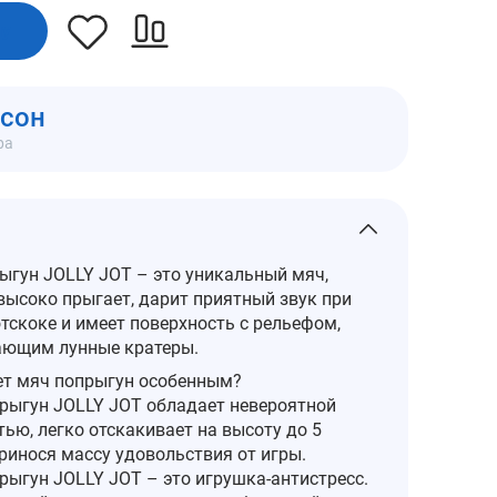
ну
мсон
ра
ыгун JOLLY JOT – это уникальный мяч,
высоко прыгает, дарит приятный звук при
тскоке и имеет поверхность с рельефом,
ющим лунные кратеры.
ет мяч попрыгун особенным?
прыгун JOLLY JOT обладает невероятной
ью, легко отскакивает на высоту до 5
ринося массу удовольствия от игры.
рыгун JOLLY JOT – это игрушка-антистресс.