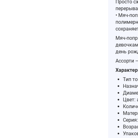
Просто с
перерыва
• Мяч-по
полимерн
сохраняет
Мяч-попр
девочкам
день рожд
Ассорти –
Характер
Тип т
Назнач
Диаме
Цвет: 
Количе
Матер
Серия
Возрас
Упаков