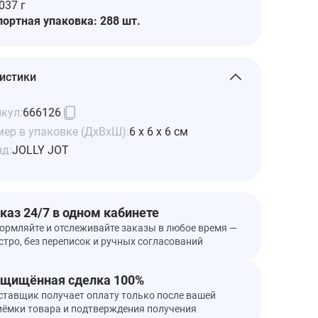
.037 г
портная упаковка: 288 шт.
истики
кул:
666126
ер в упаковке (ДхВхШ):
6 x 6 x 6 см
нд:
JOLLY JOT
каз 24/7 в одном кабинете
ормляйте и отслеживайте заказы в любое время —
стро, без переписок и ручных согласований
щищённая сделка 100%
ставщик получает оплату только после вашей
иёмки товара и подтверждения получения