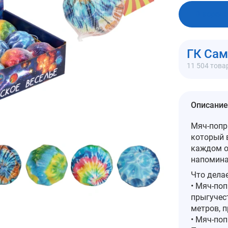
В корзи
ГК Са
11 504 това
Описание
Мяч-попр
который 
каждом о
напомина
Что дела
• Мяч-по
прыгучест
метров, п
• Мяч-поп