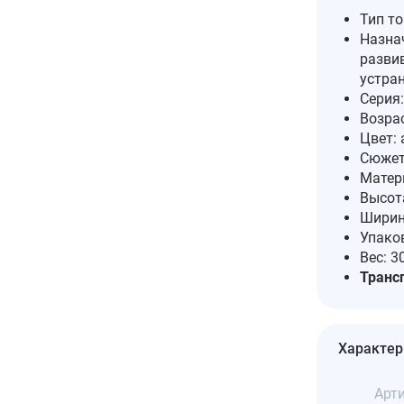
Тип т
Назна
развив
устра
Серия
Возрас
Цвет: 
Сюжет
Матер
Высота
Ширин
Упако
Вес: 3
Транс
Характер
Арти