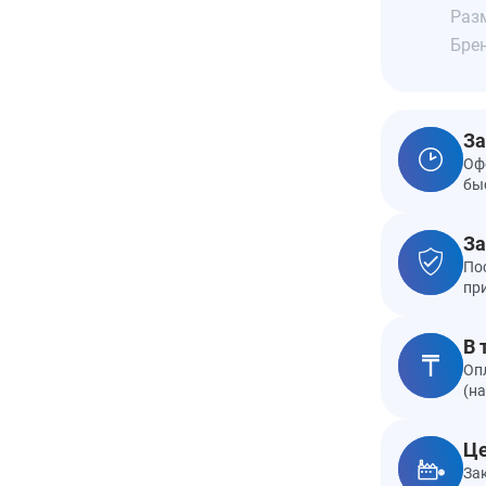
Разм
Бре
За
Оф
бы
За
По
пр
В 
Оп
(н
Це
За