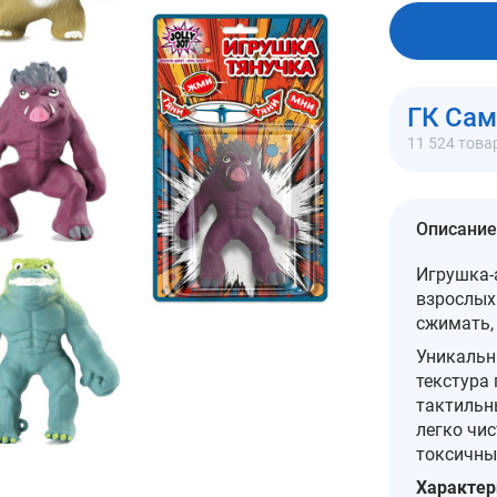
В корзи
ГК Са
11 524 това
Описание
Игрушка-
взрослых.
сжимать,
Уникальн
текстура
тактильн
легко чис
токсичны
Характер