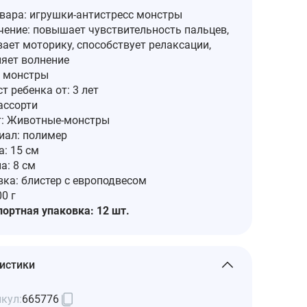
овара: игрушки-антистресс монстры
чение: повышает чувствительность пальцев,
ает моторику, способствует релаксации,
няет волнение
: монстры
т ребенка от: 3 лет
ассорти
: Животные-монстры
иал: полимер
: 15 см
а: 8 см
вка: блистер с европодвесом
00 г
портная упаковка: 12 шт.
истики
кул:
665776