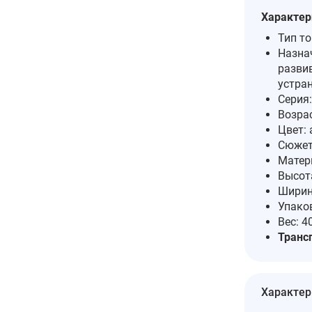
Характер
Тип т
Назна
развив
устра
Серия
Возрас
Цвет: 
Сюжет
Матер
Высота
Ширин
Упако
Вес: 40
Транс
Характер