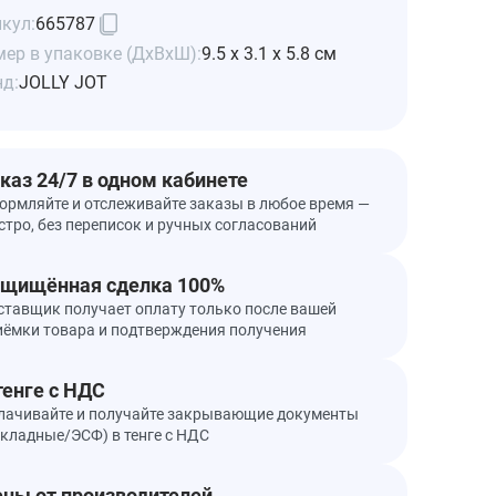
кул:
665787
ер в упаковке (ДхВхШ):
9.5 x 3.1 x 5.8 см
нд:
JOLLY JOT
каз 24/7 в одном кабинете
ормляйте и отслеживайте заказы в любое время —
стро, без переписок и ручных согласований
щищённая сделка 100%
ставщик получает оплату только после вашей
иёмки товара и подтверждения получения
тенге с НДС
лачивайте и получайте закрывающие документы
акладные/ЭСФ) в тенге с НДС
ны от производителей