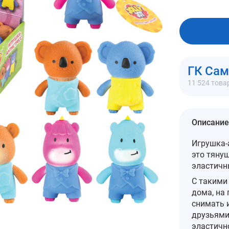
В корзи
ГК Са
11 524 това
Описание
Игрушка-
это тяну
эластичн
С такими
дома, на
снимать и
друзьями
эластичн