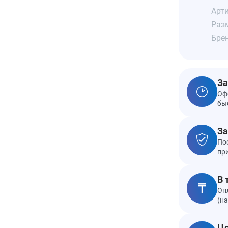
Арти
Разм
Бре
За
Оф
бы
За
По
пр
В 
Оп
(н
Це