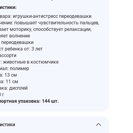
истики:
овара: игрушки-антистресс переодевашки
чение: повышает чувствительность пальцев,
ает моторику, способствует релаксации,
няет волнение
: переодевашки
т ребенка от: 3 лет
ассорти
: животные в костюмчике
иал: полимер
: 13 см
а: 11 см
вка: дисплей
 г
портная упаковка: 144 шт.
истики