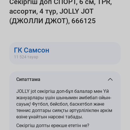
Секіргіш доп СПОРТ, 6 см, TPR,
ассорти, 4 түр, JOLLY JOT
(ДЖОЛЛИ ДЖОТ), 666125
ГК Самсон
11 524 тауар
Сипаттама
JOLLY jot секіргіш доп-бұл балалар мен Үй
жануарлары үшін шынымен әмбебап ойын-
сауық! Футбол, бейсбол, баскетбол және
теннис доптары сияқты әртүрлілікпен әркім
өзіне ұнайтын нәрсені табады.
Секіргіш допты ерекше ететін не?