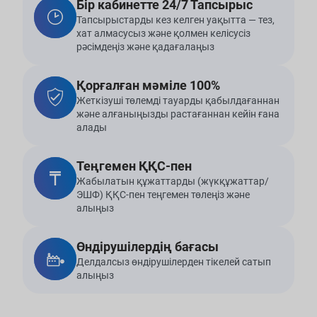
Бір кабинетте 24/7 Тапсырыс
Тапсырыстарды кез келген уақытта — тез,
хат алмасусыз және қолмен келісусіз
рәсімдеңіз және қадағалаңыз
Қорғалған мәміле 100%
Жеткізуші төлемді тауарды қабылдағаннан
және алғаныңызды растағаннан кейін ғана
алады
Теңгемен ҚҚС-пен
Жабылатын құжаттарды (жүкқұжаттар/
ЭШФ) ҚҚС-пен теңгемен төлеңіз және
алыңыз
Өндірушілердің бағасы
Делдалсыз өндірушілерден тікелей сатып
алыңыз