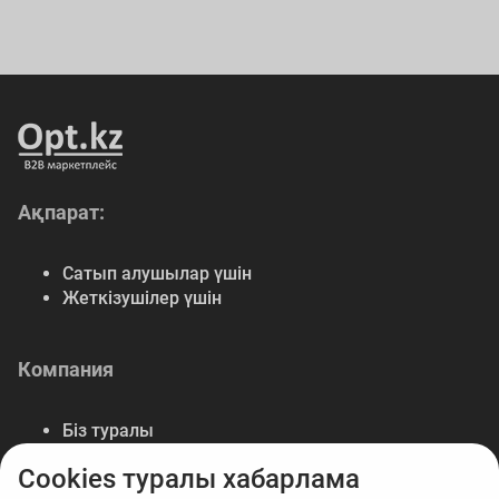
Ақпарат:
Сатып алушылар үшін
Жеткізушілер үшін
Компания
Біз туралы
Байланыс
Cookies туралы хабарлама
Деректемелер