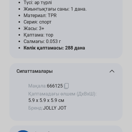
Түсі: әр түрлі
Жиынтықтағы саны: 1 дана.
Материал: TPR
Серия: спорт
Жасы: 3+
Қаптама: тор
Салмағы: 0.053 г
Көлік қаптамасы: 288 дана
Сипаттамалары
Мақала:
666125
Қаптамадағы өлшем (ДхВхШ):
5.9 x 5.9 x 5.9 см
Бренд:
JOLLY JOT