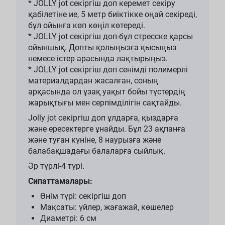
* JOLLY jot секіргіш доп керемет секіру
қабілетіне ие, 5 метр биіктікке оңай секіреді,
бұл ойынға көп көңіл көтереді.
* JOLLY jot секіргіш доп-бұл стресске қарсы
ойыншық. Допты қолыңызға қысыңыз
немесе істер арасында лақтырыңыз.
* JOLLY jot секіргіш доп сенімді полимерлі
материалдардан жасалған, соның
арқасында ол ұзақ уақыт бойы түстердің
жарықтығы мен серпімділігін сақтайды.
Jolly jot секіргіш доп ұлдарға, қыздарға
және ересектерге ұнайды. Бұл 23 ақпанға
және туған күніне, 8 наурызға және
балабақшадағы балаларға сыйлық.
Әр түрлі-4 түрі.
Сипаттамалары:
Өнім түрі: секіргіш доп
Мақсаты: үйлер, жағажай, көшелер
Диаметрі: 6 см