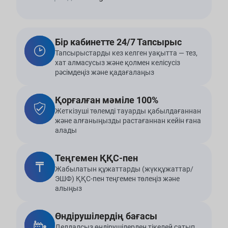
Бір кабинетте 24/7 Тапсырыс
Тапсырыстарды кез келген уақытта — тез,
хат алмасусыз және қолмен келісусіз
рәсімдеңіз және қадағалаңыз
Қорғалған мәміле 100%
Жеткізуші төлемді тауарды қабылдағаннан
және алғаныңызды растағаннан кейін ғана
алады
Теңгемен ҚҚС-пен
Жабылатын құжаттарды (жүкқұжаттар/
ЭШФ) ҚҚС-пен теңгемен төлеңіз және
алыңыз
Өндірушілердің бағасы
Делдалсыз өндірушілерден тікелей сатып