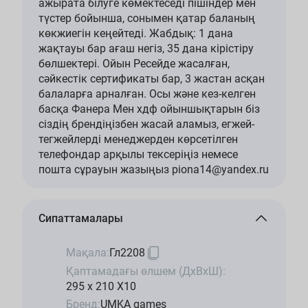
ажырата білуге көмектеседі пішіндер мен
түстер бойынша, сонымен қатар баланың
көкжиегін кеңейтеді. Жабдық: 1 дана
жақтауы бар ағаш негіз, 35 дана кірістіру
бөлшектері. Ойын Ресейде жасалған,
сәйкестік сертификаты бар, 3 жастан асқан
балаларға арналған. Осы және кез-келген
басқа Фанера Мен хдф ойыншықтарын біз
сіздің брендіңізбен жасай аламыз, егжей-
тегжейлерді менеджерден көрсетілген
телефондар арқылы тексеріңіз немесе
пошта сұрауын жазыңыз piona14@yandex.ru
Сипаттамалары
Мақала:
Гл2208
Қаптамадағы өлшем (ДхВхШ):
295 x 210 X10
Бренд:
UMKA games