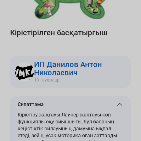
Кірістірілген басқатырғыш
ИП Данилов Антон
Николаевич
13 тауарлар
Сипаттама
Кірістіру жақтауы Лайнер жақтауы-көп
функциялы оқу ойыншығы, бұл баланың
кеңістіктік ойлауының дамуына ықпал
етеді, зейін, ұсақ моторика оған заттарды