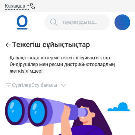
Қазақша
Тежегіш сұйықтықтар
Қазақстанда көтерме тежегіш сұйықтықтар.
Өндірушілер мен ресми дистрибьюторлардың
жеткізілімдері.
Сүзгілер
Өсу бағасы