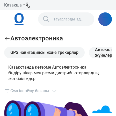
Қазақша
Автоэлектроника
Автокөлік
GPS навигациясы және трекерлер
жүйелер
Қазақстанда көтерме Автоэлектроника.
Өндірушілер мен ресми дистрибьюторлардың
жеткізілімдері.
Сүзгілер
Өсу бағасы