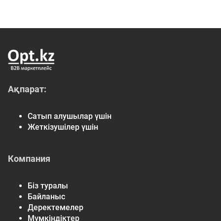
Ақпарат:
Сатып алушылар үшін
Жеткізушілер үшін
Компания
Біз туралы
Байланыс
Деректемелер
Мүмкіндіктер