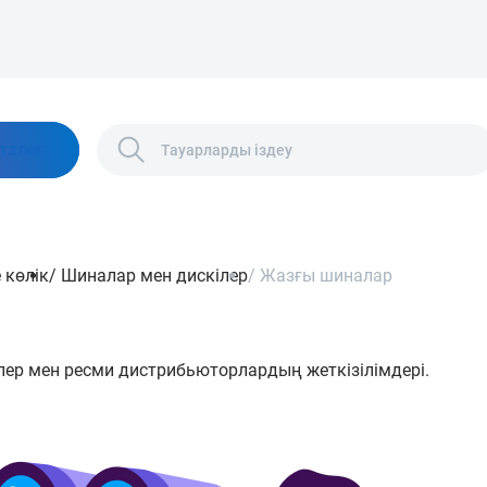
талог
 көлік
/
Шиналар мен дискілер
/
Жазғы шиналар
лер мен ресми дистрибьюторлардың жеткізілімдері.