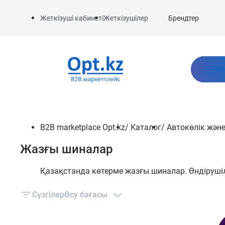
Брендтер
Жеткізуші кабинеті
Жеткізушілер
Ка
B2B marketplace Opt.kz
/
Каталог
/
Автокөлік және
Жазғы шиналар
Қазақстанда көтерме жазғы шиналар. Өндіруші
Сүзгілер
Өсу бағасы