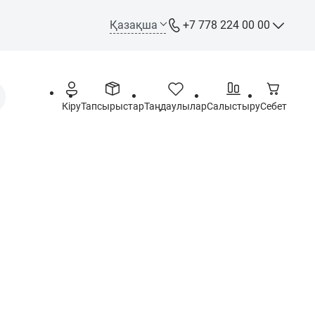
Қазақша
+7 778 224 00 00
+7 778 224 00 00
Call-орталық
+7 778 244 00 00
Кіру
Тапсырыстар
Таңдаулылар
Салыстыру
Себет
WhatsApp, Telegram, Max
info@opt.kz
Дүйсенбі – Жұма: 09:00 –
18:00
Сенбі - Жексенбі: Демалыс
күні
Астана қаласы,
Ш.Құдайбердіұлы даңғ. 72,