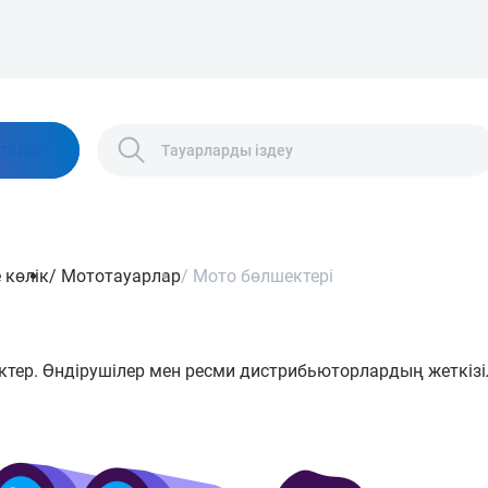
талог
 көлік
/
Мототауарлар
/
Мото бөлшектері
тер. Өндірушілер мен ресми дистрибьюторлардың жеткізіл