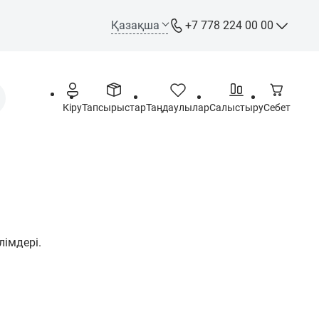
Қазақша
+7 778 224 00 00
+7 778 224 00 00
Call-орталық
+7 778 244 00 00
Кіру
Тапсырыстар
Таңдаулылар
Салыстыру
Себет
WhatsApp, Telegram, Max
info@opt.kz
Дүйсенбі – Жұма: 09:00 –
18:00
імдері.
Сенбі - Жексенбі: Демалыс
күні
Астана қаласы,
Ш.Құдайбердіұлы даңғ. 72,