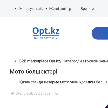
Брендтер
Жеткізуші кабинеті
Жеткізушілер
Ка
B2B marketplace Opt.kz
/
Каталог
/
Автокөлік және
Мото бөлшектері
Қазақстанда көтерме мото үшін қосалқы бөлшек
Сүзгілер
Өсу бағасы