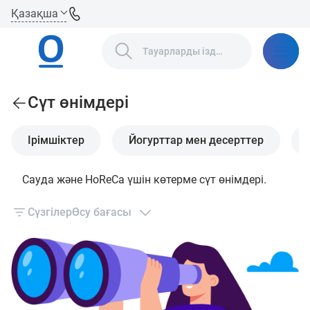
Қазақша
Сүт өнімдері
Ірімшіктер
Йогурттар мен десерттер
Сауда және HoReCa үшін көтерме сүт өнімдері.
Сүзгілер
Өсу бағасы