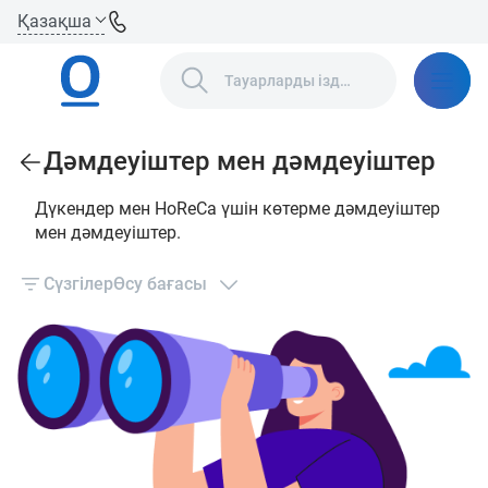
Қазақша
Дәмдеуіштер мен дәмдеуіштер
Дүкендер мен HoReCa үшін көтерме дәмдеуіштер
мен дәмдеуіштер.
Сүзгілер
Өсу бағасы