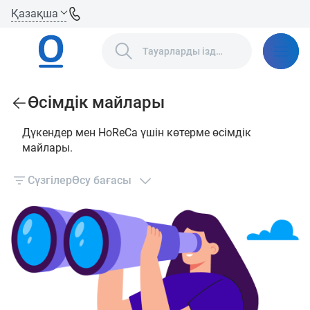
Қазақша
Өсімдік майлары
Дүкендер мен HoReCa үшін көтерме өсімдік
майлары.
Сүзгілер
Өсу бағасы