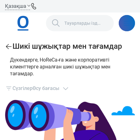
Қазақша
Шикі шұжықтар мен тағамдар
Дүкендерге, HoReCa-ға және корпоративті
клиенттерге арналған шикі шұжықтар мен
тағамдар.
Сүзгілер
Өсу бағасы