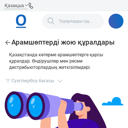
Қазақша
Арамшөптерді жою құралдары
Қазақстанда көтерме арамшөптерге қарсы
құралдар. Өндірушілер мен ресми
дистрибьюторлардың жеткізілімдері.
Сүзгілер
Өсу бағасы