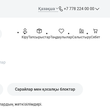
Қазақша
+7 778 224 00 00
+7 778 224 00 00
Call-орталық
+7 778 244 00 00
Кіру
Тапсырыстар
Таңдаулылар
Салыстыру
Себет
WhatsApp, Telegram, Max
лар
info@opt.kz
Дүйсенбі – Жұма: 09:00 –
18:00
Сенбі - Жексенбі: Демалыс
Сарайлар мен қосалқы блоктар
күні
Астана қаласы,
ардың жеткізілімдері.
Ш.Құдайбердіұлы даңғ. 72,