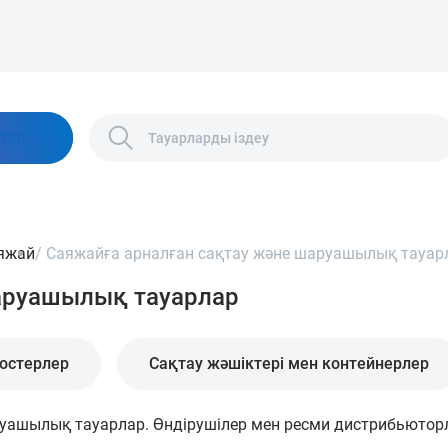
талог
яжай
/
Саяжайға арналған сақтау және шаруашылық тауар
шаруашылық тауарлар
остерлер
Сақтау жәшіктері мен контейнерлер
руашылық тауарлар. Өндірушілер мен ресми дистрибьюторл