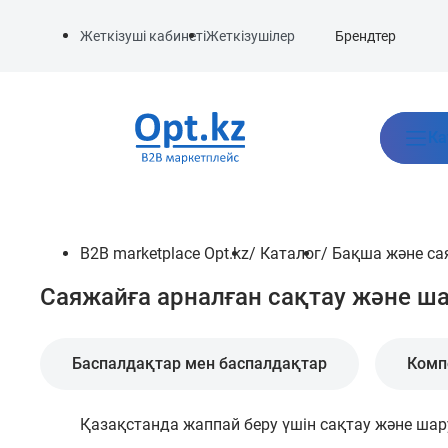
Брендтер
Жеткізуші кабинеті
Жеткізушілер
Ка
B2B marketplace Opt.kz
/
Каталог
/
Бақша және са
Саяжайға арналған сақтау және 
Баспалдақтар мен баспалдақтар
Комп
Қазақстанда жаппай беру үшін сақтау және ша