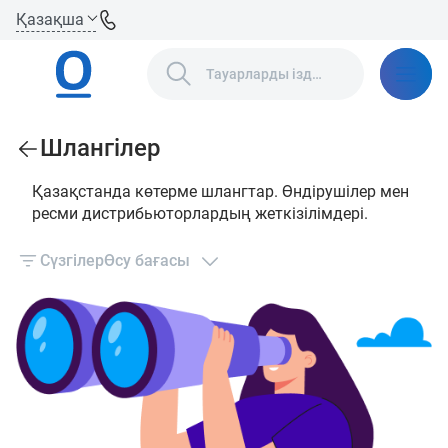
Қазақша
Шлангілер
Қазақстанда көтерме шлангтар. Өндірушілер мен
ресми дистрибьюторлардың жеткізілімдері.
Сүзгілер
Өсу бағасы