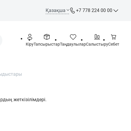
Қазақша
+7 778 224 00 00
+7 778 224 00 00
Call-орталық
+7 778 244 00 00
Кіру
Тапсырыстар
Таңдаулылар
Салыстыру
Себет
WhatsApp, Telegram, Max
 ыдыстары
info@opt.kz
Дүйсенбі – Жұма: 09:00 –
18:00
дың жеткізілімдері.
Сенбі - Жексенбі: Демалыс
күні
Астана қаласы,
Ш.Құдайбердіұлы даңғ. 72,