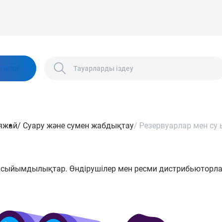
талог
яжай
/
Суару және сумен жабдықтау
/
Резервуарлар мен су
н сыйымдылықтар. Өндірушілер мен ресми дистрибьюторлар