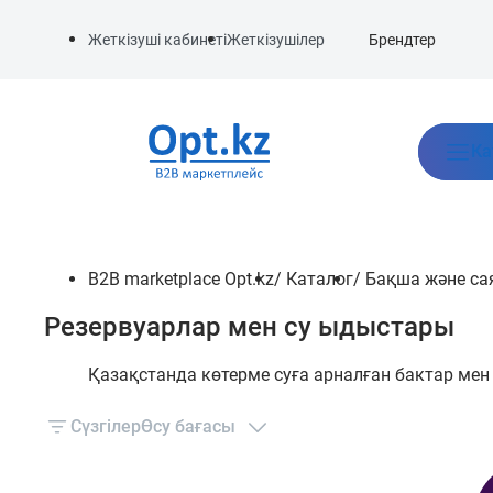
Брендтер
Жеткізуші кабинеті
Жеткізушілер
Ка
B2B marketplace Opt.kz
/
Каталог
/
Бақша және са
Резервуарлар мен су ыдыстары
Қазақстанда көтерме суға арналған бактар ме
Сүзгілер
Өсу бағасы