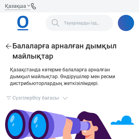
Қазақша
Балаларға арналған дымқыл
майлықтар
Қазақстанда көтерме балаларға арналған
дымқыл майлықтар. Өндірушілер мен ресми
дистрибьюторлардың жеткізілімдері.
Сүзгілер
Өсу бағасы