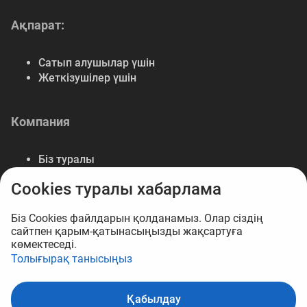
Ақпарат:
Сатып алушылар үшін
Жеткізушілер үшін
Компания
Біз туралы
Байланыс
Cookies туралы хабарлама
Деректемелер
Мүмкіндіктер
Біз Cookies файлдарын қолданамыз. Олар сіздің
сайтпен қарым-қатынасыңызды жақсартуға
көмектеседі.
Толығырақ танысыңыз
© 2026 B2B маркетплейс Opt.kz
Қабылдау