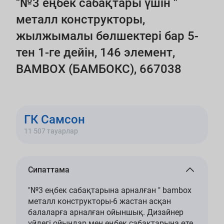
"№3 еңбек сабақтары үшін "
металл конструкторы,
жылжымалы бөлшектері бар 5-
тен 1-ге дейін, 146 элемент,
BAMBOX (БАМБОКС), 667038
ГК Самсон
11 507 тауарлар
Сипаттама
"№3 еңбек сабақтарына арналған " bambox
металл конструкторы-6 жастан асқан
балаларға арналған ойыншық. Дизайнер
үйдегі ойындар мен еңбек сабақтарына өте