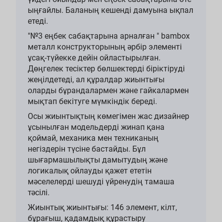
ыңғайлы. Баланың кешенді дамуына ықпал
етеді.
"№3 еңбек сабақтарына арналған " bambox
металл конструкторының әрбір элементі
ұсақ-түйекке дейін ойластырылған.
Дөңгелек тесіктер бөлшектерді біріктіруді
жеңілдетеді, ал құралдар жиынтығы
оларды бұрандалармен және гайкалармен
мықтап бекітуге мүмкіндік береді.
Осы жиынтықтың көмегімен жас дизайнер
ұсынылған модельдерді жинап қана
қоймай, механика мен техниканың
негіздерін түсіне бастайды. Бұл
шығармашылықты дамытудың және
логикалық ойлауды қажет ететін
мәселелерді шешуді үйренудің тамаша
тәсілі.
Жиынтық жиынтығы: 146 элемент, кілт,
бұрағыш, қадамдық құрастыру