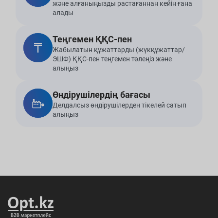
және алғаныңызды растағаннан кейін ғана
алады
Теңгемен ҚҚС-пен
Жабылатын құжаттарды (жүкқұжаттар/
ЭШФ) ҚҚС-пен теңгемен төлеңіз және
алыңыз
Өндірушілердің бағасы
Делдалсыз өндірушілерден тікелей сатып
алыңыз