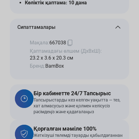
Көліктік қаптама: 10 дана
Сипаттамалары
Мақала:
667038
Қаптамадағы өлшем (ДхВхШ):
23.2 x 3.6 x 20.3 см
Бренд:
BamBox
Бір кабинетте 24/7 Тапсырыс
Тапсырыстарды кез келген уақытта — тез,
хат алмасусыз және қолмен келісусіз
рәсімдеңіз және қадағалаңыз
Қорғалған мәміле 100%
Жеткізуші төлемді тауарды қабылдағаннан