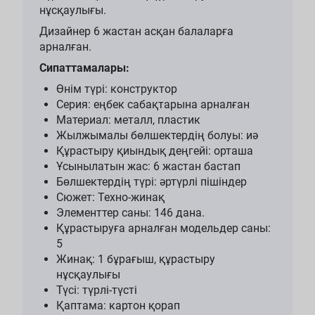
нұсқаулығы.
Дизайнер 6 жастан асқан балаларға
арналған.
Сипаттамалары:
Өнім түрі: конструктор
Серия: еңбек сабақтарына арналған
Материал: металл, пластик
Жылжымалы бөлшектердің болуы: иә
Құрастыру қиындық деңгейі: орташа
Ұсынылатын жас: 6 жастан бастап
Бөлшектердің түрі: әртүрлі пішіндер
Сюжет: Техно-жинақ
Элементтер саны: 146 дана.
Құрастыруға арналған модельдер саны:
5
Жинақ: 1 бұрағыш, құрастыру
нұсқаулығы
Түсі: түрлі-түсті
Қаптама: картон қорап