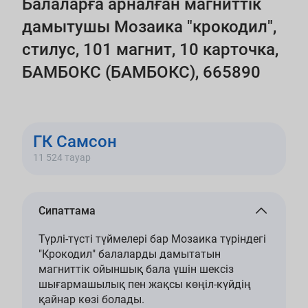
Балаларға арналған магниттік
дамытушы Мозаика "крокодил",
стилус, 101 магнит, 10 карточка,
БАМБОКС (БАМБОКС), 665890
ГК Самсон
11 524 тауар
Сипаттама
Түрлі-түсті түймелері бар Мозаика түріндегі
"Крокодил" балаларды дамытатын
магниттік ойыншық бала үшін шексіз
шығармашылық пен жақсы көңіл-күйдің
қайнар көзі болады.