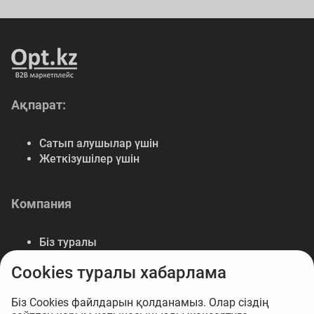
Ақпарат:
Сатып алушылар үшін
Жеткізушілер үшін
Компания
Біз туралы
Байланыс
Cookies туралы хабарлама
Деректемелер
Мүмкіндіктер
Біз Cookies файлдарын қолданамыз. Олар сіздің