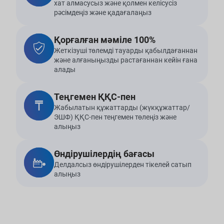
хат алмасусыз және қолмен келісусіз
рәсімдеңіз және қадағалаңыз
Қорғалған мәміле 100%
Жеткізуші төлемді тауарды қабылдағаннан
және алғаныңызды растағаннан кейін ғана
алады
Теңгемен ҚҚС-пен
Жабылатын құжаттарды (жүкқұжаттар/
ЭШФ) ҚҚС-пен теңгемен төлеңіз және
алыңыз
Өндірушілердің бағасы
Делдалсыз өндірушілерден тікелей сатып
алыңыз