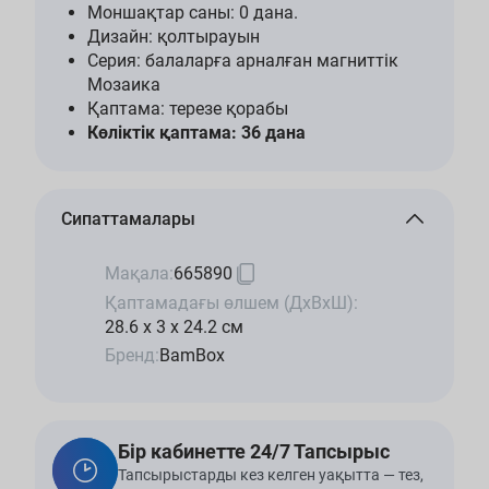
Моншақтар саны: 0 дана.
Дизайн: қолтырауын
Серия: балаларға арналған магниттік
Мозаика
Қаптама: терезе қорабы
Көліктік қаптама: 36 дана
Сипаттамалары
Мақала:
665890
Қаптамадағы өлшем (ДхВхШ):
28.6 x 3 x 24.2 см
Бренд:
BamBox
Бір кабинетте 24/7 Тапсырыс
Тапсырыстарды кез келген уақытта — тез,