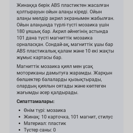
Жинаққа берік ABS пластиктен жасалған
қолтырауын ойын алаңы кіреді. Ойын
алаңы мөлдір акрил экранымен жабылған.
Ойын алаңында түрлі-түсті мозаика үшін
180 ұяшық бар. Акрил әйнегінің астында
101 дана түсті магниттік мозаика
орналасқан. Сондай-ақ, магниттік ұшы бар
ABS пластикалық қалам және 10 екі жақты
жұмыс картасы бар.
Магниттік мозаика қиял мен ұсақ
моториканы дамытуға жарамды. Жарқын
бөлшектер балаларды қызықтырады,
олардың қиялын оятады және көптеген
жағымды әсер қалдырады.
Сипаттамалары:
Өнім түрі: мозаика
Жинақ: 10 карточка, 101 магнит, стилус
Материал: пластик
Түстер саны: 0