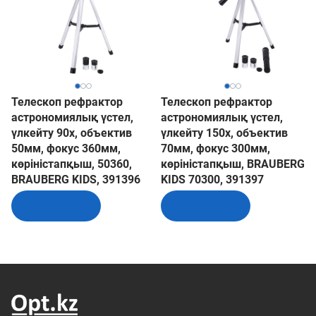
Телескоп рефрактор
Телескоп рефрактор
астрономиялық үстел,
астрономиялық үстел,
үлкейту 90х, объектив
үлкейту 150х, объектив
50мм, фокус 360мм,
70мм, фокус 300мм,
көріністапқыш, 50360,
көріністапқыш, BRAUBERG
BRAUBERG KIDS, 391396
KIDS 70300, 391397
Себетке
Себетке