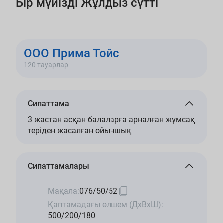
Бір мүйізді Жұлдыз сүтті
ООО Прима Тойс
120 тауарлар
Сипаттама
3 жастан асқан балаларға арналған жұмсақ
теріден жасалған ойыншық
Сипаттамалары
Мақала:
076/50/52
Қаптамадағы өлшем (ДхВхШ):
500/200/180