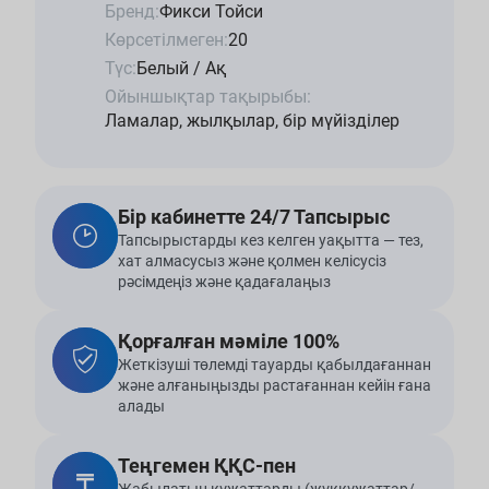
Бренд:
Фикси Тойси
Көрсетілмеген:
20
Түс:
Белый / Ақ
Ойыншықтар тақырыбы:
Ламалар, жылқылар, бір мүйізділер
Бір кабинетте 24/7 Тапсырыс
Тапсырыстарды кез келген уақытта — тез,
хат алмасусыз және қолмен келісусіз
рәсімдеңіз және қадағалаңыз
Қорғалған мәміле 100%
Жеткізуші төлемді тауарды қабылдағаннан
және алғаныңызды растағаннан кейін ғана
алады
Теңгемен ҚҚС-пен