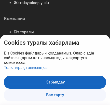
Жеткізушілер үшін
Компания
Біз туралы
Байланыс
Cookies туралы хабарлама
Деректемелер
Мүмкіндіктер
Біз Cookies файлдарын қолданамыз. Олар сіздің
сайтпен қарым-қатынасыңызды жақсартуға
көмектеседі.
Толығырақ танысыңыз
© 2026 B2B маркетплейс Opt.kz
Қабылдау
Себетке
Бас тарту