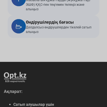
Жабылатын құжаттарды (жүкқұжаттар/
ЭШФ) ҚҚС-пен теңгемен төлеңіз және
алыңыз
Өндірушілердің бағасы
Делдалсыз өндірушілерден тікелей сатып
алыңыз
Ақпарат:
Сатып алушылар үшін