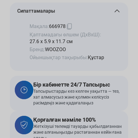
Сипаттамалары
Мақала:
666978
Қаптамадағы өлшем (ДхВхШ):
27.6 x 5.9 x 11.7 см
Бренд:
WOOZOO
Ойыншықтар тақырыбы:
Құстар
Бір кабинетте 24/7 Тапсырыс
Тапсырыстарды кез келген уақытта — тез,
хат алмасусыз және қолмен келісусіз
рәсімдеңіз және қадағалаңыз
Қорғалған мәміле 100%
Жеткізуші төлемді тауарды қабылдағаннан
және алғаныңызды растағаннан кейін ғана