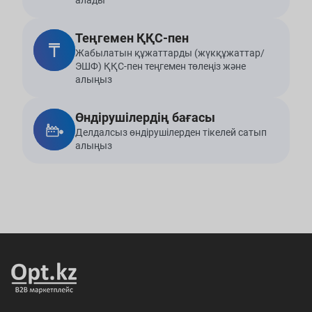
алады
Теңгемен ҚҚС-пен
Жабылатын құжаттарды (жүкқұжаттар/
ЭШФ) ҚҚС-пен теңгемен төлеңіз және
алыңыз
Өндірушілердің бағасы
Делдалсыз өндірушілерден тікелей сатып
алыңыз