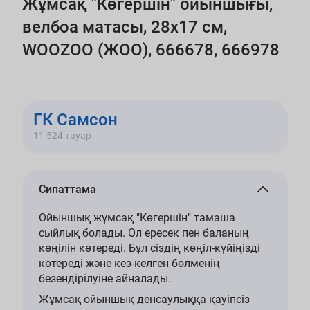
Жұмсақ "Көгершін" ойыншығы,
велбоа матасы, 28х17 см,
WOOZOO (ЖОО), 666678, 666978
ГК Самсон
11 524 тауар
Сипаттама
Ойыншық жұмсақ "Көгершін" тамаша
сыйлық болады. Ол ересек пен баланың
көңілін көтереді. Бұл сіздің көңіл-күйіңізді
көтереді және кез-келген бөлменің
безендірілуіне айналады.
Жұмсақ ойыншық денсаулыққа қауіпсіз