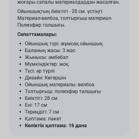
жоғары сапалы материалдардан жасалған.
Ойыншықтың биіктігі - 28 см. үстіңгі
Материал-велбоа, толтырғыш материал-
Полиэфир талшығы.
Сипаттамалары:
Ойыншық түрі: жұмсақ ойыншық
Баланың жасы: 3 жас
Жынысы: әмбебап
Мүмкіндіктер: жоқ
Түсі: әр түрлі
Дизайн: Көгершін
Ойыншық материалы: велбоа
Толтырғыш: полиэфир талшығы
Биіктігі: 28 см
Ені: 17 см
Тереңдігі: 7 см
Қаптама: пакет
Көліктік қаптама: 16 дана