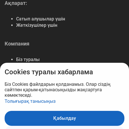
Ақпарат:
Сатып алушылар үшін
Жеткізушілер үшін
Компания
Біз туралы
Байланыс
Cookies туралы хабарлама
Деректемелер
Мүмкіндіктер
Біз Cookies файлдарын қолданамыз. Олар сіздің
сайтпен қарым-қатынасыңызды жақсартуға
көмектеседі.
Толығырақ танысыңыз
© 2026 B2B маркетплейс Opt.kz
Қабылдау
Себетке