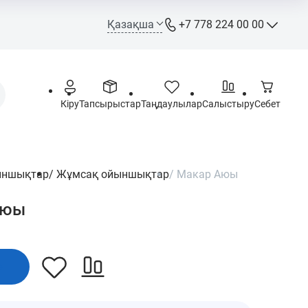
Қазақша
+7 778 224 00 00
+7 778 224 00 00
Call-орталық
+7 778 244 00 00
Кіру
Тапсырыстар
Таңдаулылар
Салыстыру
Себет
WhatsApp, Telegram, Max
ыншықтар
/
Жұмсақ ойыншықтар
/
Макар Аюы
info@opt.kz
Аюы
Дүйсенбі – Жұма: 09:00 –
18:00
Сенбі - Жексенбі: Демалыс
күні
е
Астана қаласы,
Ш.Құдайбердіұлы даңғ. 72,