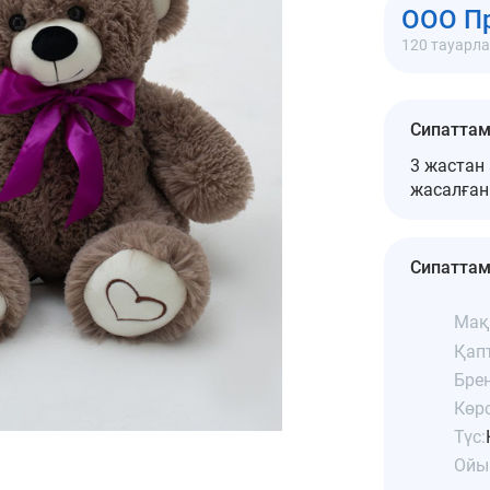
ООО П
120 тауарл
Сипатта
3 жастан
жасалға
Сипатта
Мақ
Қап
Бре
Көрс
Түс:
Ойы