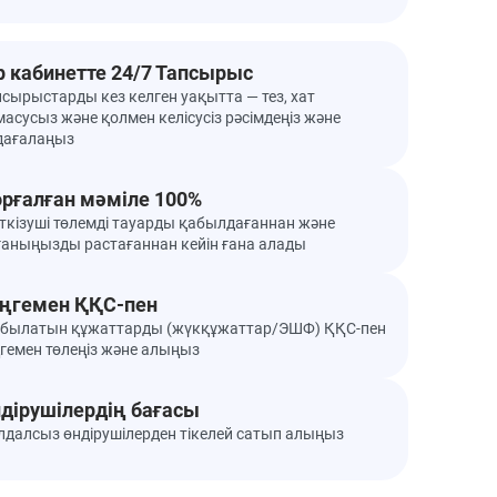
р кабинетте 24/7 Тапсырыс
псырыстарды кез келген уақытта — тез, хат
асусыз және қолмен келісусіз рәсімдеңіз және
дағалаңыз
рғалған мәміле 100%
ткізуші төлемді тауарды қабылдағаннан және
ғаныңызды растағаннан кейін ғана алады
ңгемен ҚҚС-пен
былатын құжаттарды (жүкқұжаттар/ЭШФ) ҚҚС-пен
ңгемен төлеңіз және алыңыз
дірушілердің бағасы
лдалсыз өндірушілерден тікелей сатып алыңыз