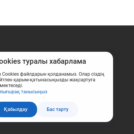
ookies туралы хабарлама
з Cookies файлдарын қолданамыз. Олар сіздің
йтпен қарым-қатынасыңызды жақсартуға
мектеседі.
лығырақ танысыңыз
Қабылдау
Бас тарту