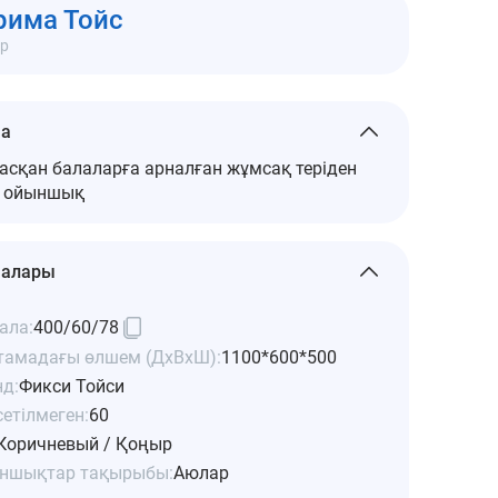
кеңсе 313
рима Тойс
ар
ма
 асқан балаларға арналған жұмсақ теріден
н ойыншық
малары
ала:
400/60/78
тамадағы өлшем (ДхВхШ):
1100*600*500
нд:
Фикси Тойси
етілмеген:
60
Коричневый / Қоңыр
ншықтар тақырыбы:
Аюлар