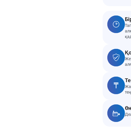
Бі
Та
алм
қа
Қо
Же
ал
Те
Жа
те
Өн
Де