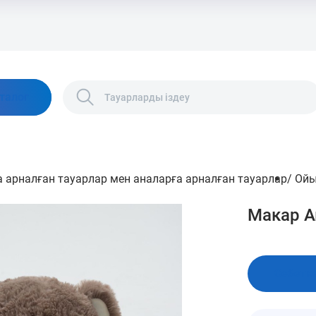
талог
 арналған тауарлар мен аналарға арналған тауарлар
/
Ой
Макар 
Себетк