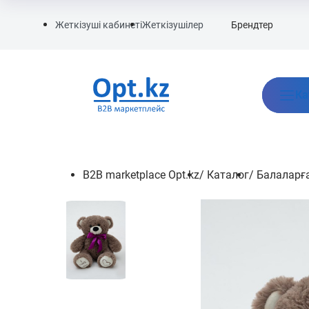
Брендтер
Жеткізуші кабинеті
Жеткізушілер
Ка
B2B marketplace Opt.kz
/
Каталог
/
Балаларға