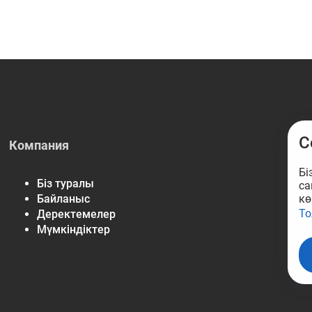
C
Компания
Бі
Біз туралы
са
кө
Байланыс
То
Деректемелер
Мүмкіндіктер