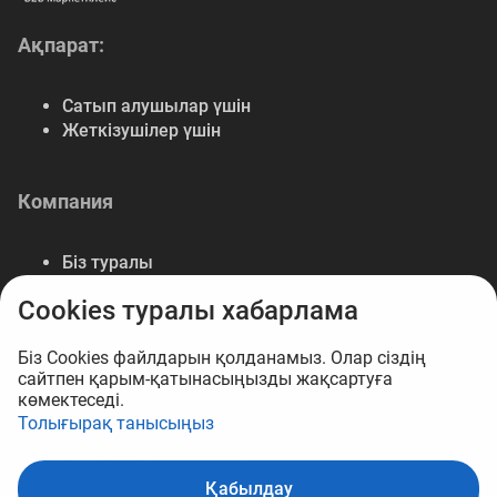
Ақпарат:
Сатып алушылар үшін
Жеткізушілер үшін
Компания
Біз туралы
Байланыс
Cookies туралы хабарлама
Деректемелер
Мүмкіндіктер
Біз Cookies файлдарын қолданамыз. Олар сіздің
сайтпен қарым-қатынасыңызды жақсартуға
көмектеседі.
Толығырақ танысыңыз
© 2026 B2B маркетплейс Opt.kz
Қабылдау