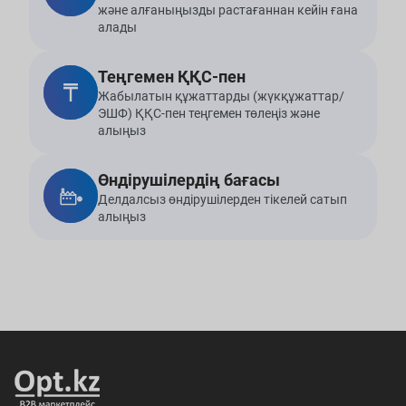
және алғаныңызды растағаннан кейін ғана
алады
Теңгемен ҚҚС-пен
Жабылатын құжаттарды (жүкқұжаттар/
ЭШФ) ҚҚС-пен теңгемен төлеңіз және
алыңыз
Өндірушілердің бағасы
Делдалсыз өндірушілерден тікелей сатып
алыңыз