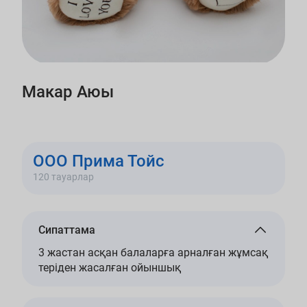
Макар Аюы
ООО Прима Тойс
120 тауарлар
Сипаттама
3 жастан асқан балаларға арналған жұмсақ
теріден жасалған ойыншық