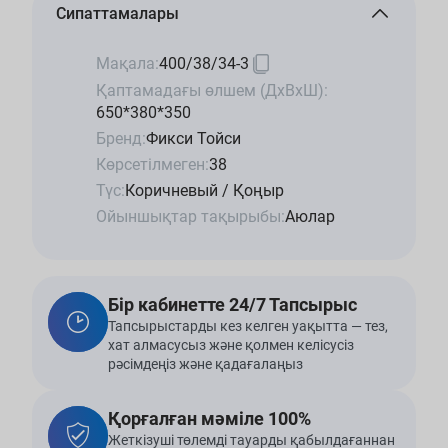
Сипаттамалары
Мақала:
400/38/34-3
Қаптамадағы өлшем (ДхВхШ):
650*380*350
Бренд:
Фикси Тойси
Көрсетілмеген:
38
Түс:
Коричневый / Қоңыр
Ойыншықтар тақырыбы:
Аюлар
Бір кабинетте 24/7 Тапсырыс
Тапсырыстарды кез келген уақытта — тез,
хат алмасусыз және қолмен келісусіз
рәсімдеңіз және қадағалаңыз
Қорғалған мәміле 100%
Жеткізуші төлемді тауарды қабылдағаннан