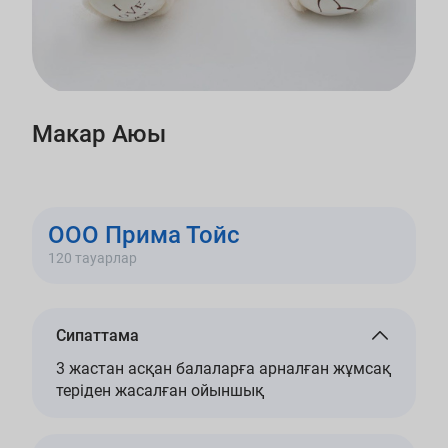
Макар Аюы
ООО Прима Тойс
120 тауарлар
Сипаттама
3 жастан асқан балаларға арналған жұмсақ
теріден жасалған ойыншық