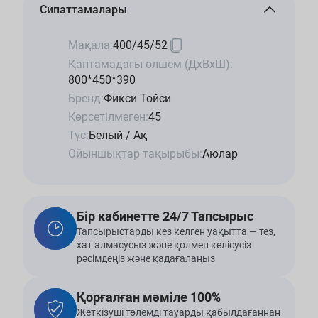
Сипаттамалары
Мақала:
400/45/52
Қаптамадағы өлшем (ДхВхШ):
800*450*390
Бренд:
Фикси Тойси
Көрсетілмеген:
45
Түс:
Белый / Ақ
Ойыншықтар тақырыбы:
Аюлар
Бір кабинетте 24/7 Тапсырыс
Тапсырыстарды кез келген уақытта — тез,
хат алмасусыз және қолмен келісусіз
рәсімдеңіз және қадағалаңыз
Қорғалған мәміле 100%
Жеткізуші төлемді тауарды қабылдағаннан