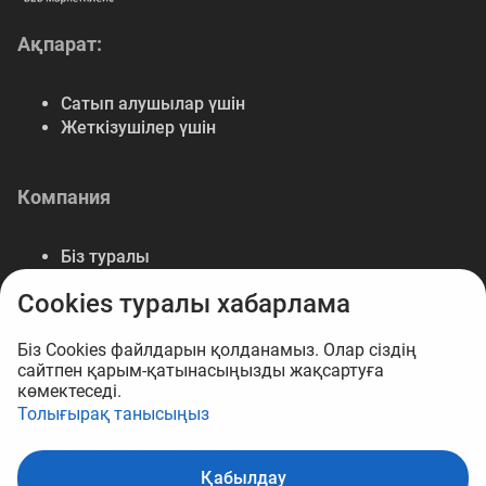
Ақпарат:
Сатып алушылар үшін
Жеткізушілер үшін
Компания
Біз туралы
Байланыс
Cookies туралы хабарлама
Деректемелер
Мүмкіндіктер
Біз Cookies файлдарын қолданамыз. Олар сіздің
сайтпен қарым-қатынасыңызды жақсартуға
көмектеседі.
Толығырақ танысыңыз
© 2026 B2B маркетплейс Opt.kz
Қабылдау