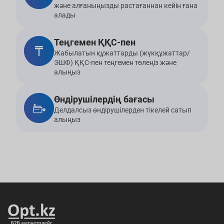
және алғаныңызды растағаннан кейін ғана
алады
Теңгемен ҚҚС-пен
Жабылатын құжаттарды (жүкқұжаттар/
ЭШФ) ҚҚС-пен теңгемен төлеңіз және
алыңыз
Өндірушілердің бағасы
Делдалсыз өндірушілерден тікелей сатып
алыңыз