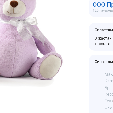
ООО П
120 тауарл
Сипатта
3 жастан
жасалға
Сипатта
Мақ
Қап
Бре
Көрс
Түс:
Ойы