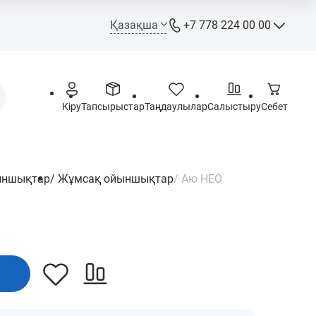
Қазақша
+7 778 224 00 00
+7 778 224 00 00
Call-орталық
+7 778 244 00 00
Кіру
Тапсырыстар
Таңдаулылар
Салыстыру
Себет
WhatsApp, Telegram, Max
ыншықтар
/
Жұмсақ ойыншықтар
/
Аю НЕО
info@opt.kz
Дүйсенбі – Жұма: 09:00 –
18:00
Сенбі - Жексенбі: Демалыс
күні
е
Астана қаласы,
Ш.Құдайбердіұлы даңғ. 72,