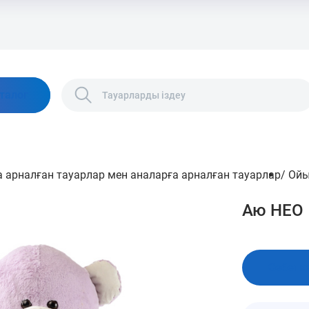
талог
 арналған тауарлар мен аналарға арналған тауарлар
/
Ой
Аю НЕО
Себетк