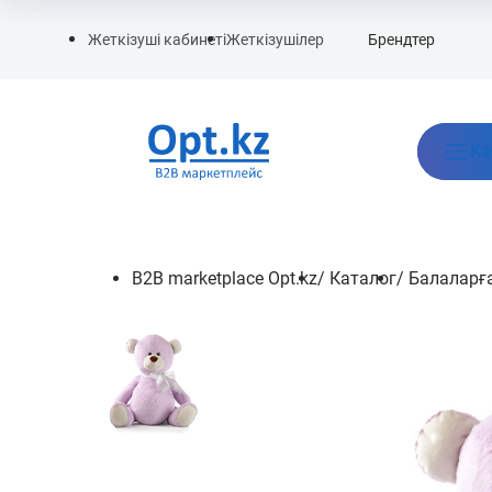
Брендтер
Жеткізуші кабинеті
Жеткізушілер
Ка
B2B marketplace Opt.kz
/
Каталог
/
Балаларға