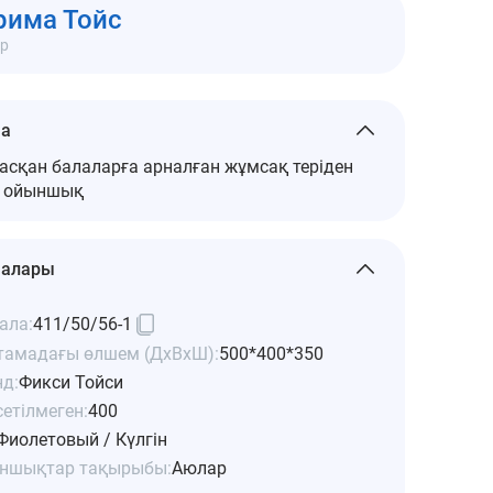
кеңсе 313
рима Тойс
ар
ма
 асқан балаларға арналған жұмсақ теріден
н ойыншық
малары
ала:
411/50/56-1
тамадағы өлшем (ДхВхШ):
500*400*350
нд:
Фикси Тойси
етілмеген:
400
Фиолетовый / Күлгін
ншықтар тақырыбы:
Аюлар