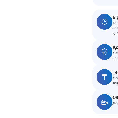
Бі
Та
алм
қа
Қо
Же
ал
Те
Жа
те
Өн
Де