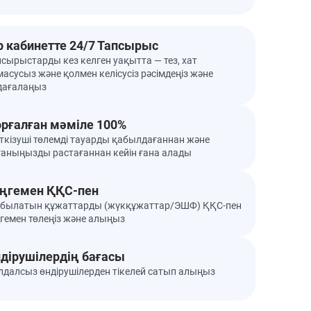
р кабинетте 24/7 Тапсырыс
псырыстарды кез келген уақытта — тез, хат
асусыз және қолмен келісусіз рәсімдеңіз және
дағалаңыз
рғалған мәміле 100%
ткізуші төлемді тауарды қабылдағаннан және
ғаныңызды растағаннан кейін ғана алады
ңгемен ҚҚС-пен
былатын құжаттарды (жүкқұжаттар/ЭШФ) ҚҚС-пен
ңгемен төлеңіз және алыңыз
дірушілердің бағасы
лдалсыз өндірушілерден тікелей сатып алыңыз