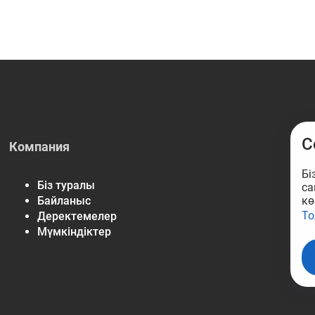
C
Компания
Бі
Біз туралы
са
кө
Байланыс
То
Деректемелер
Мүмкіндіктер