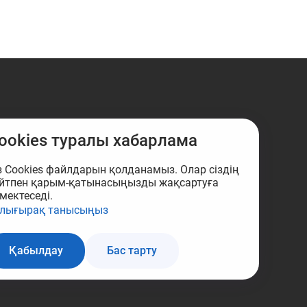
ookies туралы хабарлама
з Cookies файлдарын қолданамыз. Олар сіздің
йтпен қарым-қатынасыңызды жақсартуға
мектеседі.
лығырақ танысыңыз
Қабылдау
Бас тарту