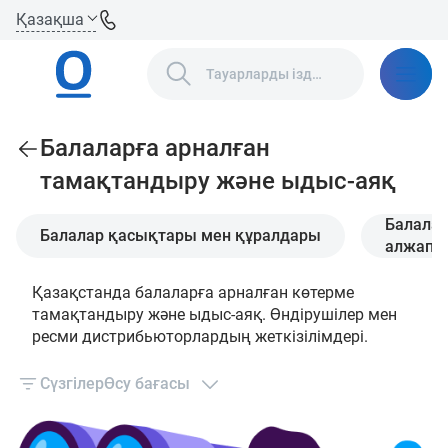
Қазақша
Балаларға арналған
тамақтандыру және ыдыс-аяқ
Балалар
Балалар қасықтары мен құралдары
алжапқ
Қазақстанда балаларға арналған көтерме
тамақтандыру және ыдыс-аяқ. Өндірушілер мен
ресми дистрибьюторлардың жеткізілімдері.
Сүзгілер
Өсу бағасы