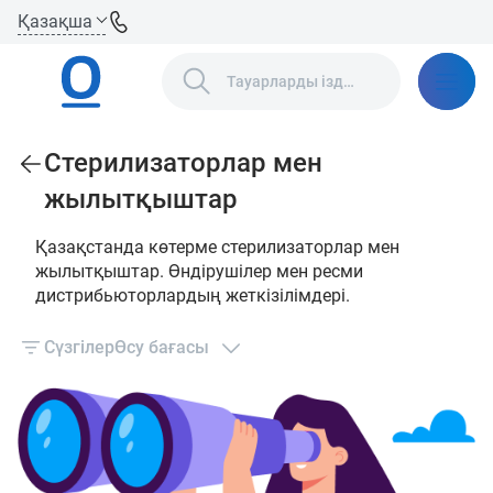
Қазақша
Стерилизаторлар мен
жылытқыштар
Қазақстанда көтерме стерилизаторлар мен
жылытқыштар. Өндірушілер мен ресми
дистрибьюторлардың жеткізілімдері.
Сүзгілер
Өсу бағасы